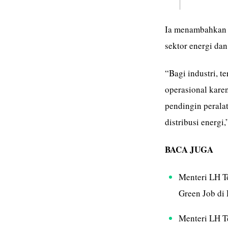
Ia menambahkan 
sektor energi dan 
“Bagi industri, t
operasional kare
pendingin perala
distribusi energi
BACA JUGA
Menteri LH T
Green Job di
Menteri LH T