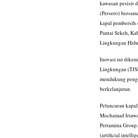
kawasan pesisir 
(Persero) bersam
kapal pembersih
Pantai Sekeh, Ka
Lingkungan Hidu
Inovasi ini dike
Lingkungan (TJSL
mendukung pengel
berkelanjutan.
Peluncuran kapal
Mochamad Iriawa
Pertamina Group.
(artificial intel