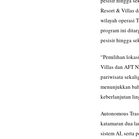
pesisir hingga sek
Resort & Villas 
wilayah operasi 
program ini dit
pesisir hingga sek
“Pemilihan lokas
Villas dan AFT N
pariwisata sekalig
menunjukkan bahw
keberlanjutan li
Autonomous Tras
katamaran dua la
sistem AI, serta