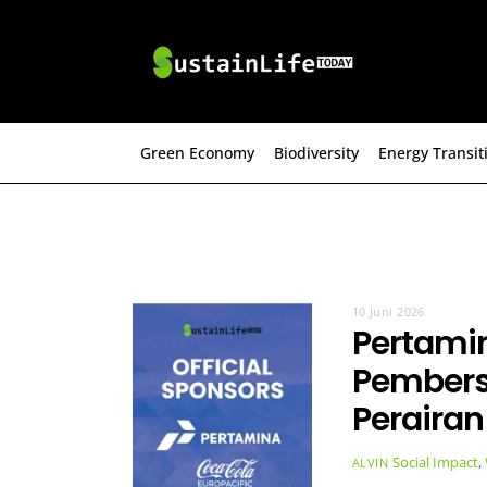
Skip
to
content
Green Economy
Biodiversity
Energy Transit
10 Juni 2026
Pertami
Pembers
Perairan
Social Impact
,
ALVIN