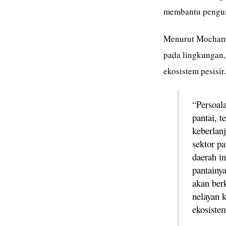
membantu pengum
Menurut Mochamad
pada lingkungan,
ekosistem pesisir.
“Persoal
pantai, t
keberlan
sektor p
daerah in
pantainya
akan ber
nelayan 
ekosiste