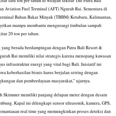
itar satu ton per tahun di wilayah sekitar The Patra Bali
dan Aviation Fuel Terminal (AFT) Ngurah Rai. Sementara di
Terminal Bahan Bakar Minyak (TBBM) Kotabaru, Kalimantan,
argetkan mampu membantu mengurangi timbulan sampah
itar 20 ton per tahun.
i yang berada berdampingan dengan Patra Bali Resort &
gurah Rai memiliki nilai strategis karena menopang kawasan
us infrastruktur energi yang vital bagi Bali. Inisiatif ini
a keberhasilan bisnis harus berjalan seiring dengan
ngkungan dan pemberdayaan masyarakat,” ujarnya.
h Skimmer memiliki panjang delapan meter dengan desain
mbung. Kapal ini dilengkapi sensor ultrasonik, kamera, GPS,
 pemantauan real time yang memungkinkan proses deteksi dan