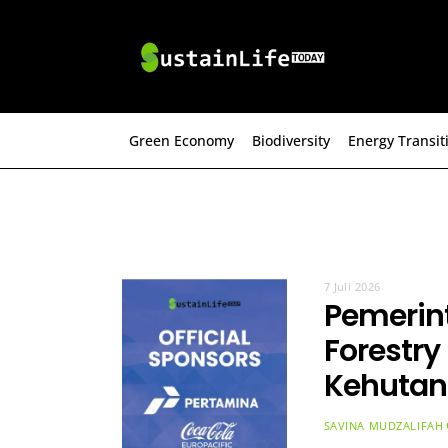
Skip
to
content
Green Economy
Biodiversity
Energy Transit
7 Juli 2026
Pemerin
Forestry
Kehutan
SAVINA MUDZALIFAH