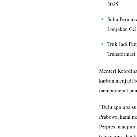
2025
Suhu Permuka
Lonjakan Ge
Truk Jadi Pe
Transformasi
Menteri Koordina
karbon menjadi b
mempercepat pen
“Dulu apa-apa sul
Prabowo, kami me
Perpres, maupun 
transparan, dan ti