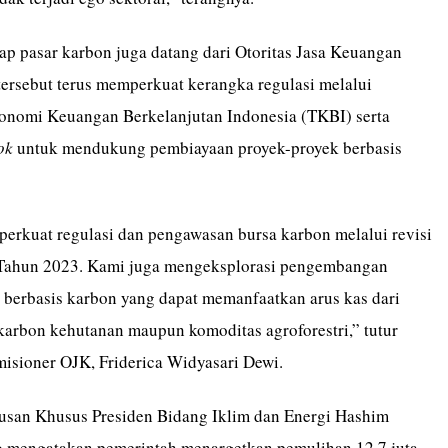
p pasar karbon juga datang dari Otoritas Jasa Keuangan
ersebut terus memperkuat kerangka regulasi melalui
onomi Keuangan Berkelanjutan Indonesia (TKBI) serta
ok
untuk mendukung pembiayaan proyek-proyek berbasis
erkuat regulasi dan pengawasan bursa karbon melalui revisi
ahun 2023. Kami juga mengeksplorasi pengembangan
berbasis karbon yang dapat memanfaatkan arus kas dari
 karbon kehutanan maupun komoditas agroforestri,” tutur
sioner OJK, Friderica Widyasari Dewi.
tusan Khusus Presiden Bidang Iklim dan Energi Hashim
 mengatakan pemerintah menargetkan pemulihan 12,7 juta