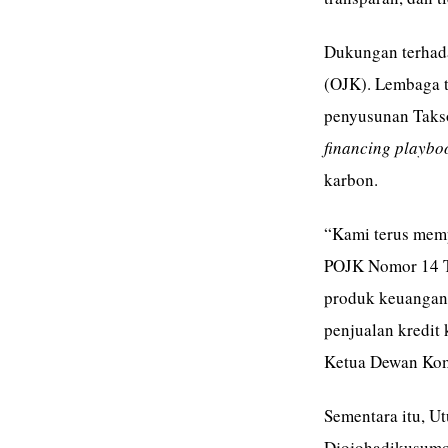
Dukungan terhada
(OJK). Lembaga t
penyusunan Taks
financing playbo
karbon.
“Kami terus memp
POJK Nomor 14 T
produk keuangan 
penjualan kredit
Ketua Dewan Komi
Sementara itu, U
Djojohadikusumo