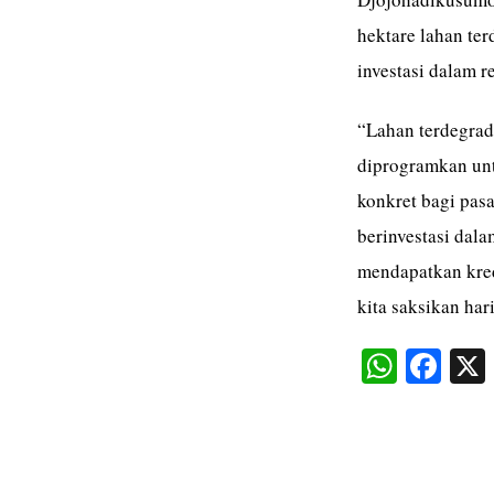
hektare lahan te
investasi dalam 
“Lahan terdegrada
diprogramkan unt
konkret bagi pas
berinvestasi dal
mendapatkan kred
kita saksikan hari
W
Fa
ha
ce
ts
bo
A
ok