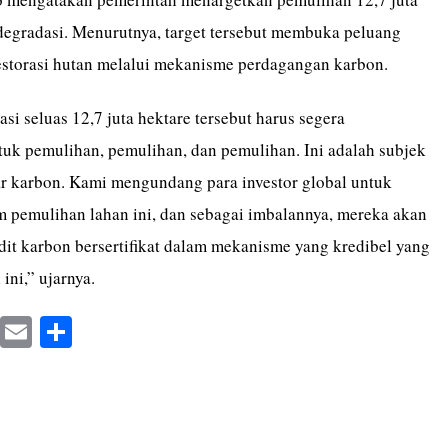
rdegradasi. Menurutnya, target tersebut membuka peluang
restorasi hutan melalui mekanisme perdagangan karbon.
si seluas 12,7 juta hektare tersebut harus segera
uk pemulihan, pemulihan, dan pemulihan. Ini adalah subjek
ar karbon. Kami mengundang para investor global untuk
am pemulihan lahan ini, dan sebagai imbalannya, mereka akan
it karbon bersertifikat dalam mekanisme yang kredibel yang
 ini,” ujarnya.
X
E
S
m
ha
ail
re