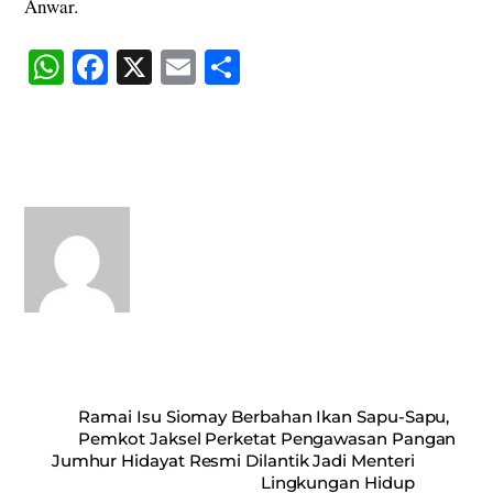
Anwar.
W
Fa
X
E
S
ha
ce
m
ha
ts
bo
ail
re
A
ok
pp
Ramai Isu Siomay Berbahan Ikan Sapu-Sapu,
Pemkot Jaksel Perketat Pengawasan Pangan
Jumhur Hidayat Resmi Dilantik Jadi Menteri
Lingkungan Hidup