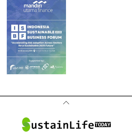
Back
To
Top