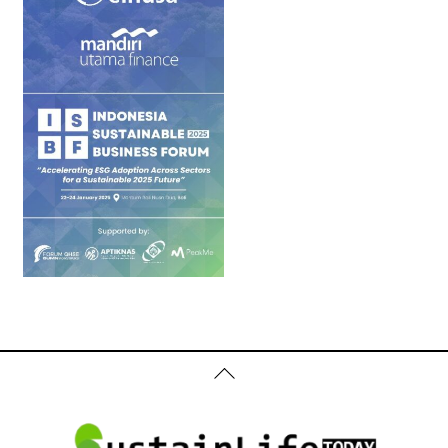
Back
To
Top