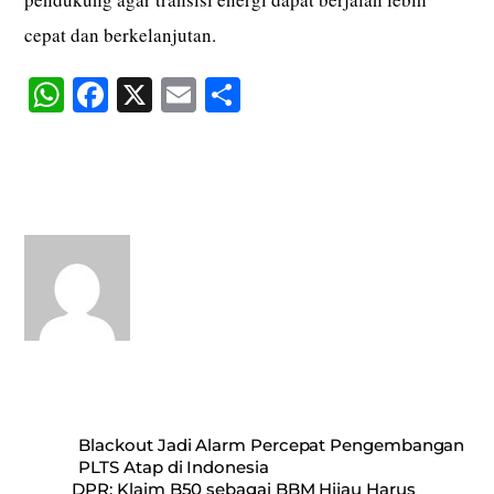
cepat dan berkelanjutan.
W
Fa
X
E
S
ha
ce
m
ha
ts
bo
ail
re
A
ok
pp
Blackout Jadi Alarm Percepat Pengembangan
PLTS Atap di Indonesia
DPR: Klaim B50 sebagai BBM Hijau Harus