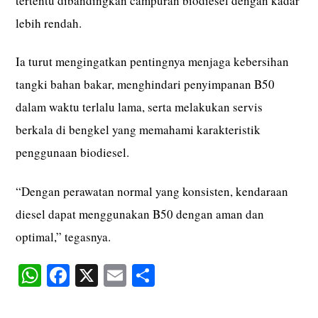
tertentu dibandingkan campuran biodiesel dengan kadar
lebih rendah.
Ia turut mengingatkan pentingnya menjaga kebersihan
tangki bahan bakar, menghindari penyimpanan B50
dalam waktu terlalu lama, serta melakukan servis
berkala di bengkel yang memahami karakteristik
penggunaan biodiesel.
“Dengan perawatan normal yang konsisten, kendaraan
diesel dapat menggunakan B50 dengan aman dan
optimal,” tegasnya.
W
Fa
X
E
S
ha
ce
m
ha