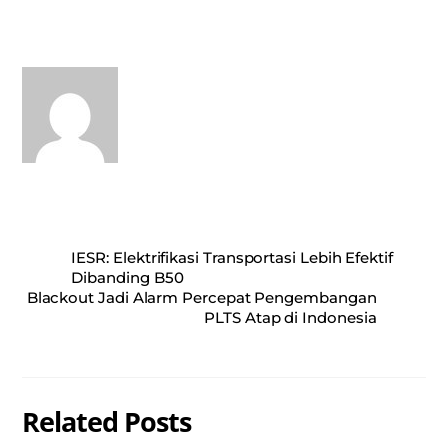
ts
bo
ail
re
A
ok
pp
IESR: Elektrifikasi Transportasi Lebih Efektif
Dibanding B50
Blackout Jadi Alarm Percepat Pengembangan
PLTS Atap di Indonesia
Related Posts