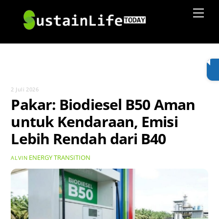
Skip
Men
to
content
2 Juli 2026
Pakar: Biodiesel B50 Aman
untuk Kendaraan, Emisi
Lebih Rendah dari B40
ENERGY TRANSITION
ALVIN