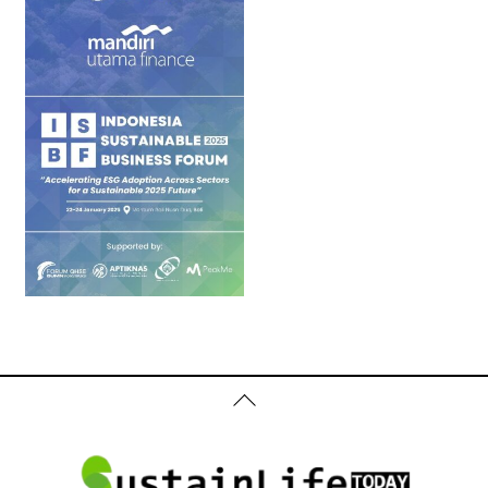
Back
To
Top