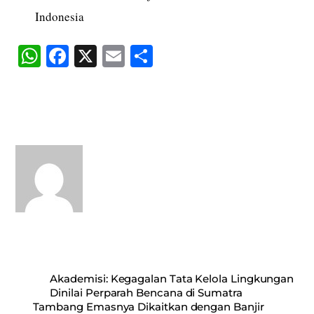
Indonesia
W
Fa
X
E
S
ha
ce
m
ha
ts
bo
ail
re
A
ok
pp
Akademisi: Kegagalan Tata Kelola Lingkungan
Dinilai Perparah Bencana di Sumatra
Tambang Emasnya Dikaitkan dengan Banjir