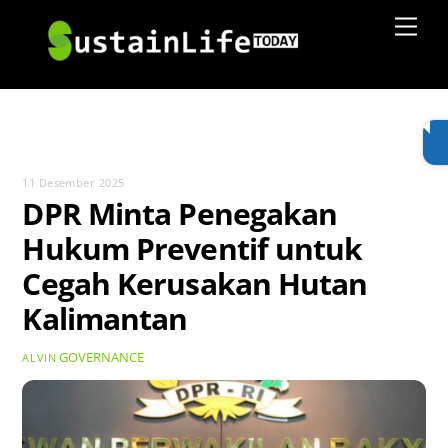
Skip
Men
to
content
11 Desember 2025
DPR Minta Penegakan
Hukum Preventif untuk
Cegah Kerusakan Hutan
Kalimantan
GOVERNANCE
ALVIN