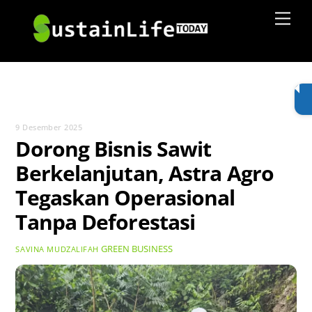
Skip
Men
to
content
9 Desember 2025
Dorong Bisnis Sawit
Berkelanjutan, Astra Agro
Tegaskan Operasional
Tanpa Deforestasi
GREEN BUSINESS
SAVINA MUDZALIFAH