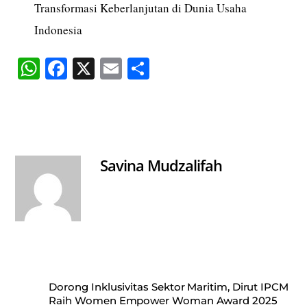
Transformasi Keberlanjutan di Dunia Usaha
Indonesia
W
Fa
X
E
S
ha
ce
m
ha
ts
bo
ail
re
A
ok
pp
Savina Mudzalifah
Dorong Inklusivitas Sektor Maritim, Dirut IPCM
Raih Women Empower Woman Award 2025