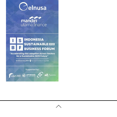
Back
To
Top