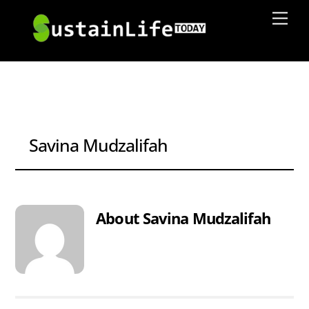
Skip
Men
to
content
Savina Mudzalifah
About
Savina Mudzalifah