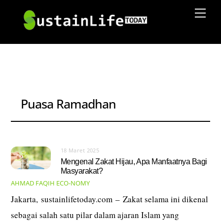
Skip
Men
to
content
Puasa Ramadhan
18 Maret 2025
Mengenal Zakat Hijau, Apa Manfaatnya Bagi
Masyarakat?
AHMAD FAQIH
ECO-NOMY
Jakarta, sustainlifetoday.com – Zakat selama ini dikenal
sebagai salah satu pilar dalam ajaran Islam yang