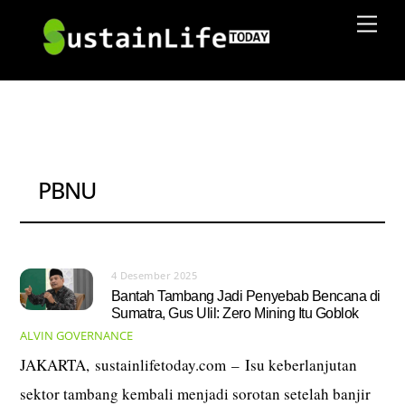
Skip
Men
to
content
PBNU
4 Desember 2025
Bantah Tambang Jadi Penyebab Bencana di
Sumatra, Gus Ulil: Zero Mining Itu Goblok
ALVIN
GOVERNANCE
JAKARTA, sustainlifetoday.com – Isu keberlanjutan
sektor tambang kembali menjadi sorotan setelah banjir