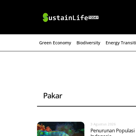
Skip
to
content
Green Economy
Biodiversity
Energy Transit
Pakar
3 Agustus 2026
Penurunan Populasi 