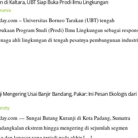
n di Kaltara, UBT Siap Buka Prodi Ilmu Lingkungan
nance
today.com – Universitas Borneo Tarakan (UBT) tengah
kaan Program Studi (Prodi) Ilmu Lingkungan sebagai respon
naga ahli lingkungan di tengah pesatnya pembangunan industr
i Mengering Usai Banjir Bandang, Pakar: Ini Pesan Ekologis dari
ersity
today.com — Sungai Batang Kuranji di Kota Padang, Sumatra
ndangkalan ekstrem hingga mengering di sejumlah segmen
ng dan longsor yang terjadi pada akhir […]