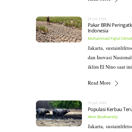
28 Juli 2026
Pakar BRIN Peringat
Indonesia
Muhammad Fajrul
Climat
Jakarta, sustainlife
dan Inovasi Nasiona
iklim El Nino saat in
Read More
16 Juli 2026
Populasi Kerbau Ter
Alvin
Biodiversity
Jakarta, sustainlife