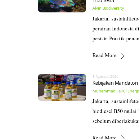
Indonesia
Alvin
Biodiversity
Jakarta, sustainlife
perairan Indonesia 
pesisir. Praktik pen
Read More
1 Agustus 2026
Kebijakan Mandatori
Muhammad Fajrul
Energy
Jakarta, sustainlife
biodiesel B50 mulai 1
sebelum diberlakukan
Read More