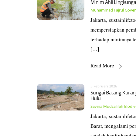
Minim Ahli Lingkunga
Muhammad Fajrul
Gover
Jakarta, sustainlife
mempersiapkan pembu
terhadap minimnya te
[…]
Read More
5 Februari 2026
Sungai Batang Kuranj
Hulu
Savina Mudzalifah
Biodiv
Jakarta, sustainlife
Barat, mengalami pe
setelah banjir banda