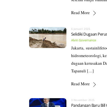
Read More
6 Januari 2026
Selidiki Dugaan Per
Alvin
Governance
Jakarta, sustainlif
hidrometeorologi, ke
dugaan kerusakan Da
Tapanuli […]
Read More
3 November 2025
Pandangan Baru Bill G