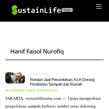
Skip
Men
to
content
Hanif Faisol Nurofiq
30 Maret 2026
Rorotan Jadi Percontohan, KLH Dorong
Pemilahan Sampah dari Rumah
MUHAMMAD FAJRUL
GOVERNANCE
JAKARTA, sustainlifetoday.com — Upaya memperkuat
pengelolaan sampah berbasis sumber terus didorong