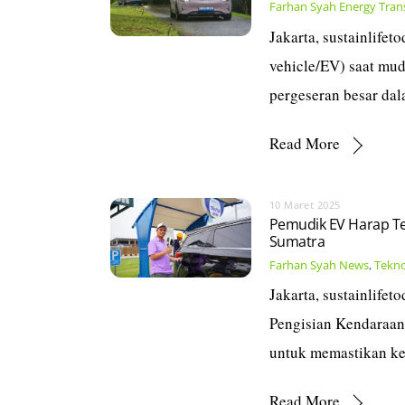
Farhan Syah
Energy Tran
Jakarta, sustainlife
vehicle/EV) saat mu
pergeseran besar da
Read More
10 Maret 2025
Pemudik EV Harap Ten
Sumatra
Farhan Syah
News
,
Tekn
Jakarta, sustainlife
Pengisian Kendaraan
untuk memastikan ke
Read More