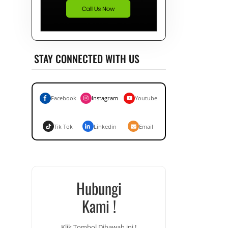
STAY CONNECTED WITH US
Facebook
Instagram
Youtube
Tik Tok
Linkedin
Email
Hubungi
Kami !
Klik Tombol Dibawah ini !