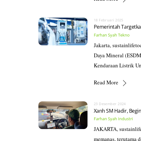
18 Februari 2025
Pemerintah Targetk
Farhan Syah
Tekno
Jakarta, sustainlife
Daya Mineral (ESDM)
Kendaraan Listrik 
Read More
23 Desember 2024
Xanh SM Hadir, Begini
Farhan Syah
Industri
JAKARTA, sustainlife
memanas, terutama de