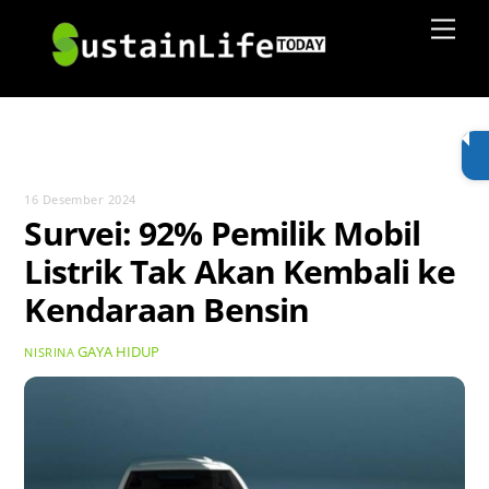
Skip
Men
to
content
16 Desember 2024
Survei: 92% Pemilik Mobil
Listrik Tak Akan Kembali ke
Kendaraan Bensin
GAYA HIDUP
NISRINA