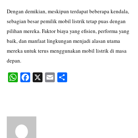
Dengan demikian, meskipun terdapat beberapa kendala,
sebagian besar pemilik mobil listrik tetap puas dengan
pilihan mereka. Faktor biaya yang efisien, performa yang
baik, dan manfaat lingkungan menjadi alasan utama
mereka untuk terus menggunakan mobil listrik di masa
depan.
W
Fa
X
E
S
ha
ce
m
ha
ts
bo
ail
re
A
ok
pp