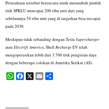
Perusahaan tersebut berencana unuk menambah jumlah
titik SPKLU mencapai 200 ribu unit dari yang
sebelumnya 54 ribu unit yang di targetkan bisa tercapai
pada 2030.
Meskipun tidak sebanding dengan Tesla
Supercharger
atau
Electrify America
, Shell
Recharge
EV telah
mengoperasikan lebih dari 3.700 titik pengisian daya
dengan beberapa colokan di Amerika Serikat (AS).
W
Fa
X
E
S
ha
ce
m
ha
ts
bo
ail
re
A
ok
pp