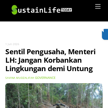
Skip
Men
to
content
1 Juli 2026
Sentil Pengusaha, Menteri
LH: Jangan Korbankan
Lingkungan demi Untung
GOVERNANCE
SAVINA MUDZALIFAH