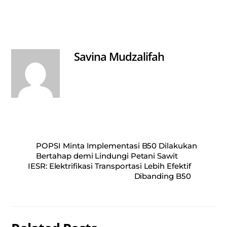
ha
ce
m
ha
ts
bo
ail
re
A
ok
pp
Savina Mudzalifah
POPSI Minta Implementasi B50 Dilakukan
Bertahap demi Lindungi Petani Sawit
IESR: Elektrifikasi Transportasi Lebih Efektif
Dibanding B50