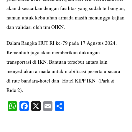
akan disesuaikan dengan fasilitas yang sudah terbangun,
namun untuk kebutuhan armada masih menunggu kajian
dan validasi oleh tim OIKN.
Dalam Rangka HUT RI ke-79 pada 17 Agustus 2024,
Kemenhub juga akan memberikan dukungan
transportasi di IKN. Bantuan tersebut antara lain
menyediakan armada untuk mobilisasi peserta upacara
di rute bandara-hotel dan Hotel KIPP IKN (Park & ​​
Ride 2).
W
Fa
X
E
S
ha
ce
m
ha
ts
bo
ail
re