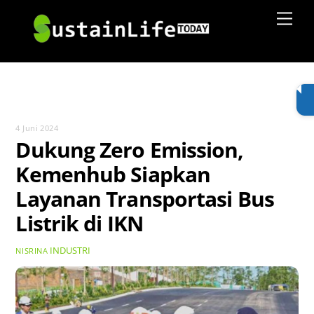
Skip
Men
to
content
4 Juni 2024
Dukung Zero Emission,
Kemenhub Siapkan
Layanan Transportasi Bus
Listrik di IKN
INDUSTRI
NISRINA