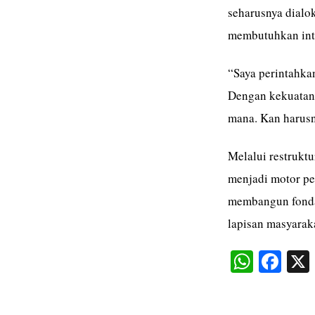
seharusnya dialo
membutuhkan int
“Saya perintahka
Dengan kekuatan 
mana. Kan harusny
Melalui restrukt
menjadi motor pe
membangun fondas
lapisan masyarak
W
Fa
ha
ce
ts
bo