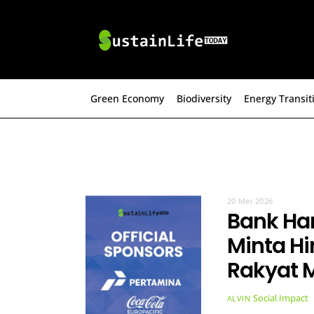
Skip
to
content
Green Economy
Biodiversity
Energy Transit
20 Mei 2026
Bank Har
Minta H
Rakyat 
Social Impact
ALVIN