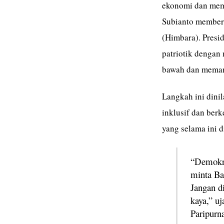
ekonomi dan memp
Subianto member
(Himbara). Presi
patriotik dengan
bawah dan memang
Langkah ini dini
inklusif dan ber
yang selama ini d
“Demokras
minta Ba
Jangan di
kaya,” u
Paripurn