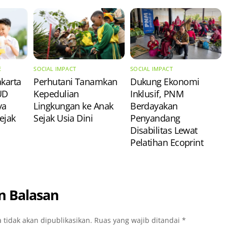
E
SOCIAL IMPACT
SOCIAL IMPACT
akarta
Perhutani Tanamkan
Dukung Ekonomi
UD
Kepedulian
Inklusif, PNM
ya
Lingkungan ke Anak
Berdayakan
ejak
Sejak Usia Dini
Penyandang
Disabilitas Lewat
Pelatihan Ecoprint
n Balasan
 tidak akan dipublikasikan.
Ruas yang wajib ditandai
*