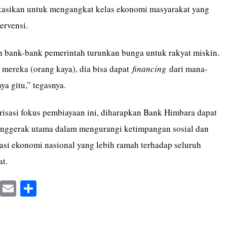
kasikan untuk mengangkat kelas ekonomi masyarakat yang
ervensi.
n bank-bank pemerintah turunkan bunga untuk rakyat miskin.
mereka (orang kaya), dia bisa dapat
financing
dari mana-
a gitu,” tegasnya.
urisasi fokus pembiayaan ini, diharapkan Bank Himbara dapat
nggerak utama dalam mengurangi ketimpangan sosial dan
i ekonomi nasional yang lebih ramah terhadap seluruh
at.
X
E
S
m
ha
ail
re