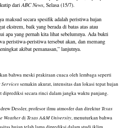
ikutip dari
ABC News
, Selasa (15/7).
ya maksud secara spesifik adalah peristiwa hujan
at ekstrem, baik yang berada di batas atas atau
i apa yang pernah kita lihat sebelumnya. Ada bukti
wa peristiwa-peristiwa tersebut akan, dan memang
eningkat akibat pemanasan,” lanjutnya.
an bahwa meski prakiraan cuaca oleh lembaga seperti
 Services
semakin akurat, intensitas dan lokasi tepat hujan
it diprediksi secara rinci dalam jangka waktu panjang.
drew Dessler, profesor ilmu atmosfer dan direktur
Texas
me Weather
di
Texas A&M University
, menuturkan bahwa
sitas hujan telah lama diprediksi dalam studi iklim.