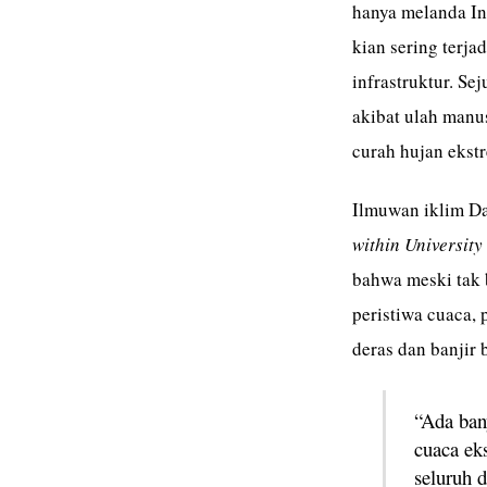
hanya melanda Ind
kian sering terj
infrastruktur. S
akibat ulah manus
curah hujan ekst
Ilmuwan iklim Da
within University
bahwa meski tak 
peristiwa cuaca,
deras dan banjir 
“Ada bany
cuaca eks
seluruh d