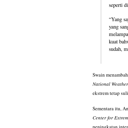
seperti d
“Yang sa
yang sang
melampau
kuat bah
sudah, m
Swain menambahk
National Weather
ekstrem tetap sul
Sementara itu, An
Center for Extre
peningkatan inten