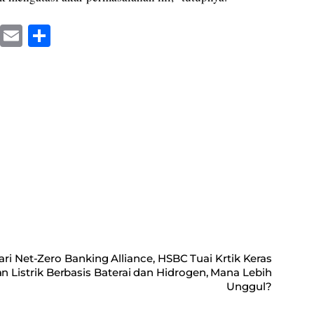
X
E
S
m
ha
ail
re
ri Net-Zero Banking Alliance, HSBC Tuai Krtik Keras
n Listrik Berbasis Baterai dan Hidrogen, Mana Lebih
Unggul?