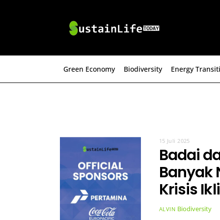
Skip
to
content
Green Economy
Biodiversity
Energy Transit
15 Juli 2025
Badai da
Banyak 
Krisis Ik
Biodiversity
ALVIN