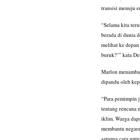
transisi menuju e
“Selama kita teru
berada di dunia d
melihat ke depan
buruk?’” kata Des
Marlon menambah
dipandu oleh kep
“Para pemimpin 
tentang rencana 
iklim. Warga dap
membantu negara 
satunya cara untu