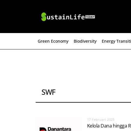
Skip
to
content
Green Economy
Biodiversity
Energy Transit
SWF
17 Februari 2025
Kelola Dana hingga R