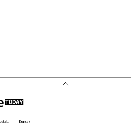
Back
To
Top
edaksi
Kontak