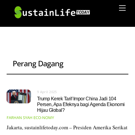
Skip
Men
to
content
Perang Dagang
9 April 2025
Trump Kerek Tarif Impor China Jadi 104
Persen, Apa Efeknya bagi Agenda Ekonomi
Hijau Global?
FARHAN SYAH
ECO-NOMY
Jakarta, sustainlifetoday.com – Presiden Amerika Serikat