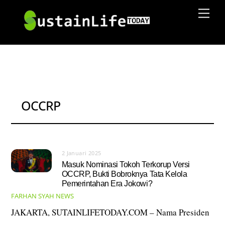
Skip
Men
to
content
OCCRP
2 Januari 2025
Masuk Nominasi Tokoh Terkorup Versi
OCCRP, Bukti Bobroknya Tata Kelola
Pemerintahan Era Jokowi?
FARHAN SYAH
NEWS
JAKARTA, SUTAINLIFETODAY.COM – Nama Presiden