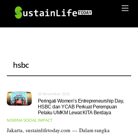
Skip
Men
to
content
hsbc
20 November 2025
Peringati Women’s Entrepreneurship Day,
HSBC dan YCAB Perkuat Perempuan
Pelaku UMKM Lewat KITA Berdaya
NISRINA
SOCIAL IMPACT
Jakarta, sustainlifetoday.com — Dalam rangka