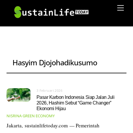
Skip
Men
to
content
Hasyim Djojohadikusumo
3 Februari 2026
Pasar Karbon Indonesia Siap Jalan Juli
2026, Hashim Sebut “Game Changer”
Ekonomi Hijau
NISRINA
GREEN ECONOMY
Jakarta, sustainlifetoday.com — Pemerintah