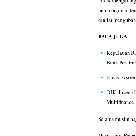
untuk mengurangi 
pembangunan ten
dinilai mengubah 
BACA JUGA
Kepulauan Ri
Biota Peraira
P
anas Ekstre
OJK: Insenti
Multifinance
Selama musim haj
Di sisi lain, Pe