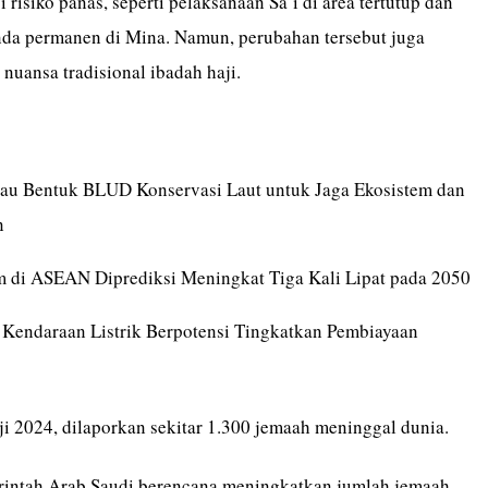
risiko panas, seperti pelaksanaan Sa’i di area tertutup dan
da permanen di Mina. Namun, perubahan tersebut juga
nuansa tradisional ibadah haji.
au Bentuk BLUD Konservasi Laut untuk Jaga Ekosistem dan
n
m di ASEAN Diprediksi Meningkat Tiga Kali Lipat pada 2050
f Kendaraan Listrik Berpotensi Tingkatkan Pembiayaan
i 2024, dilaporkan sekitar 1.300 jemaah meninggal dunia.
merintah Arab Saudi berencana meningkatkan jumlah jemaah