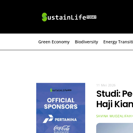
Skip
to
content
Green Economy
Biodiversity
Energy Transit
11 Mei 2026
Studi: P
Haji Kia
SAVINA MUDZALIFAH