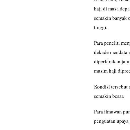
haji di masa dep
semakin banyak o
tinggi.
Para peneliti me
dekade mendatang
diperkirakan jatu
musim haji dipre
Kondisi tersebut
semakin besar.
Para ilmuwan pun
penguatan upaya 