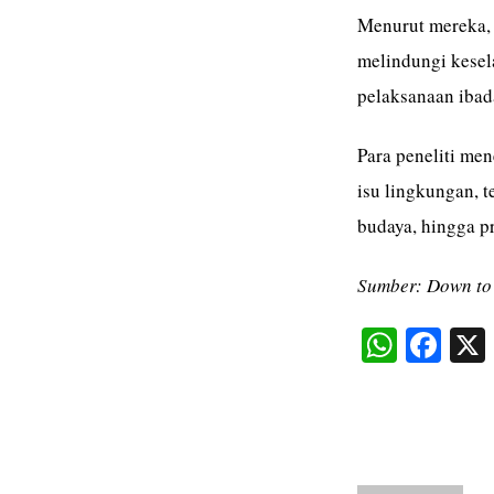
Menurut mereka, 
melindungi kesel
pelaksanaan ibad
Para peneliti me
isu lingkungan, t
budaya, hingga p
Sumber: Down to
W
Fa
ha
ce
ts
bo
A
ok
pp