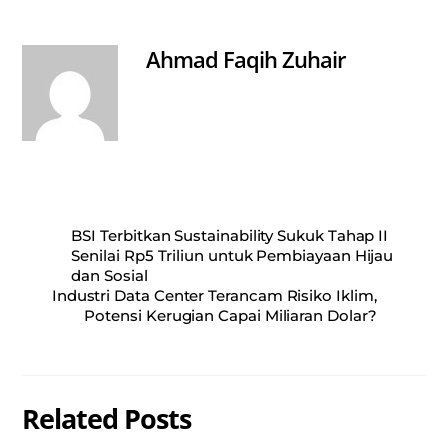
A
ok
pp
Ahmad Faqih Zuhair
BSI Terbitkan Sustainability Sukuk Tahap II
Senilai Rp5 Triliun untuk Pembiayaan Hijau
dan Sosial
Industri Data Center Terancam Risiko Iklim,
Potensi Kerugian Capai Miliaran Dolar?
Related Posts