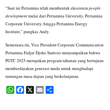
“Saat ini Pertamina telah membentuk ekosistem
people
development
mulai dari Pertamina University, Pertamina
Corporate University, hingga Pertamina Energy
Institute,” pungkas Andy.
Sementara itu, Vice President Corporate Communication
Pertamina Fadjar Djoko Santoso menyampaikan bahwa
PGTC 2025 merupakan program tahunan yang bertujuan
memberdayakan generasi muda untuk menghadapi
tantangan masa depan yang berkelanjutan.
W
Fa
X
E
S
ha
ce
m
ha
ts
bo
ail
re