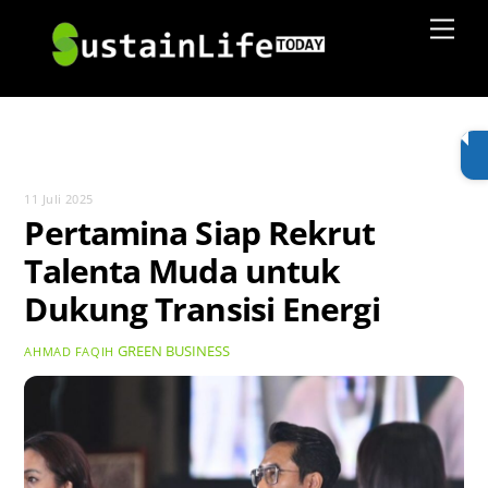
Skip
Men
to
content
11 Juli 2025
Pertamina Siap Rekrut
Talenta Muda untuk
Dukung Transisi Energi
GREEN BUSINESS
AHMAD FAQIH