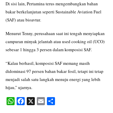
Di sisi lain, Pertamina terus mengembangkan bahan
bakar berkelanjutan seperti Sustainable Aviation Fuel
(SAF) atau bioavtur.
Menurut Tenny, perusahaan saat ini tengah menyiapkan
campuran minyak jelantah atau used cooking oil (UCO)
sebesar 1 hingga 3 persen dalam komposisi SAF.
“Kalau berhasil, komposisi SAF memang masih
didominasi 97 persen bahan bakar fosil, tetapi ini tetap
menjadi salah satu langkah menuju energi yang lebih
hijau,” ujarnya.
W
Fa
X
E
S
ha
ce
m
ha