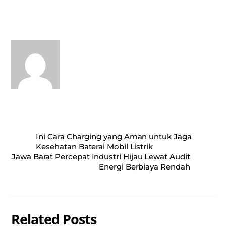
ts
bo
ail
re
A
ok
pp
Ini Cara Charging yang Aman untuk Jaga
Kesehatan Baterai Mobil Listrik
Jawa Barat Percepat Industri Hijau Lewat Audit
Energi Berbiaya Rendah
Related Posts