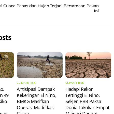
i Cuaca Panas dan Hujan Terjadi Bersamaan Pekan
Ini
osts
CLIMATE RISK
CLIMATE RISK
o,
Antisipasi Dampak
Hadapi Rekor
n 49
Kekeringan El Nino,
Tertinggi El Nino,
siko
BMKG Masifkan
Sekjen PBB Paksa
Operasi Modifikasi
Dunia Lakukan Empat
ngan
Cuaca
Mitigasi Darurat