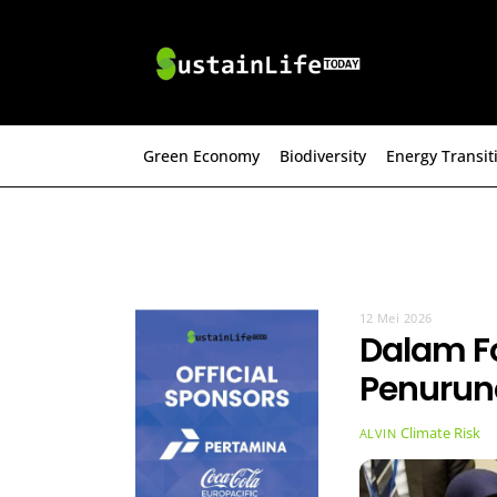
Skip
to
content
Green Economy
Biodiversity
Energy Transit
12 Mei 2026
Dalam F
Penurun
Climate Risk
ALVIN