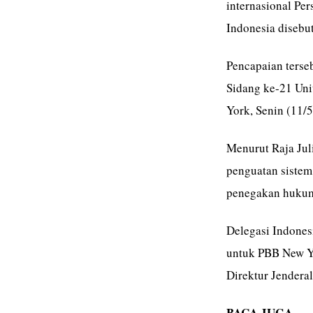
internasional Pe
Indonesia disebu
Pencapaian terse
Sidang ke-21 Uni
York, Senin (11/5
Menurut Raja Jul
penguatan sistem
penegakan hukum, 
Delegasi Indonesi
untuk PBB New Yo
Direktur Jendera
BACA JUGA