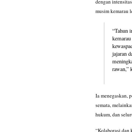
dengan intensita
musim kemarau le
“Tahun in
kemarau 
kewaspad
jajaran d
meningka
rawan,” k
Ia menegaskan, p
semata, melainka
hukum, dan selu
“Kolaborasi dan 