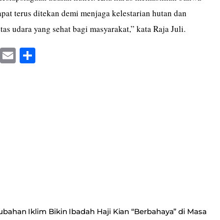
pat terus ditekan demi menjaga kelestarian hutan dan
as udara yang sehat bagi masyarakat,” kata Raja Juli.
X
E
S
m
ha
ail
re
rubahan Iklim Bikin Ibadah Haji Kian “Berbahaya” di Masa