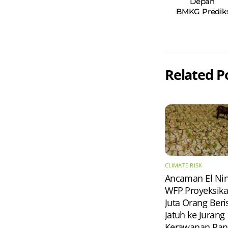
Depan
BMKG Prediks
Related P
CLIMATE RISK
Ancaman El Nin
WFP Proyeksika
Juta Orang Beri
Jatuh ke Jurang
Kerawanan Pa