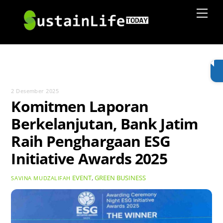
Skip
Men
to
content
2 Desember 2025
Komitmen Laporan
Berkelanjutan, Bank Jatim
Raih Penghargaan ESG
Initiative Awards 2025
EVENT
,
GREEN BUSINESS
SAVINA MUDZALIFAH