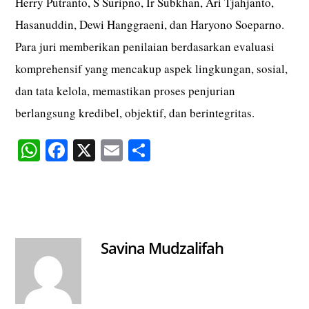
Herry Putranto, S Suripno, Ir Subkhan, Ari Tjahjanto,
Hasanuddin, Dewi Hanggraeni, dan Haryono Soeparno.
Para juri memberikan penilaian berdasarkan evaluasi
komprehensif yang mencakup aspek lingkungan, sosial,
dan tata kelola, memastikan proses penjurian
berlangsung kredibel, objektif, dan berintegritas.
W
Fa
X
E
S
ha
ce
m
ha
ts
bo
ail
re
A
ok
pp
Savina Mudzalifah