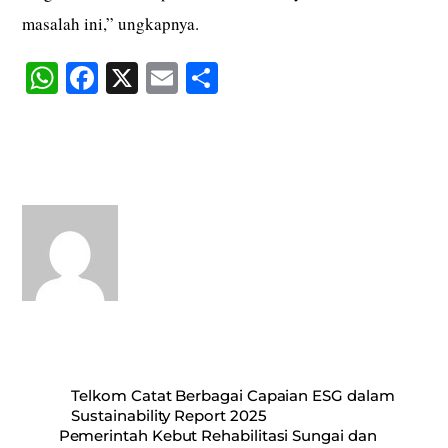
masalah ini,” ungkapnya.
W
Fa
X
E
S
ha
ce
m
ha
ts
bo
ail
re
A
ok
pp
Telkom Catat Berbagai Capaian ESG dalam
Sustainability Report 2025
Pemerintah Kebut Rehabilitasi Sungai dan