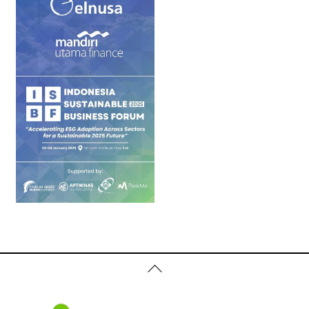
Back
To
Top