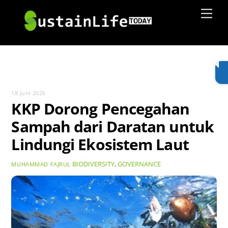
Skip
Men
to
content
18 Juni 2026
KKP Dorong Pencegahan
Sampah dari Daratan untuk
Lindungi Ekosistem Laut
BIODIVERSITY
,
GOVERNANCE
MUHAMMAD FAJRUL