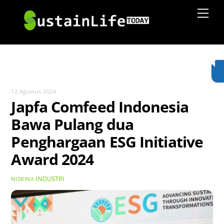
Skip
Men
to
content
12 Agustus 2024
Japfa Comfeed Indonesia
Bawa Pulang dua
Penghargaan ESG Initiative
Award 2024
INDUSTRI
NISRINA