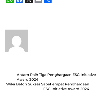
ha
ce
m
ha
ts
bo
ail
re
A
ok
pp
Antam Raih Tiga Penghargaan ESG Initiative
Award 2024
Wika Beton Sukses Sabet empat Penghargaan
ESG Initiative Award 2024