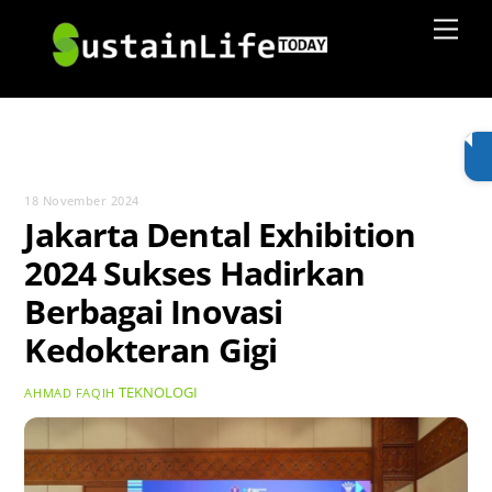
Skip
Men
to
content
18 November 2024
Jakarta Dental Exhibition
2024 Sukses Hadirkan
Berbagai Inovasi
Kedokteran Gigi
TEKNOLOGI
AHMAD FAQIH