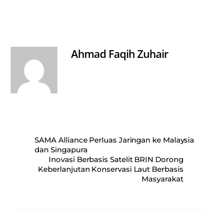
ha
ce
m
ha
ts
bo
ail
re
A
ok
pp
Ahmad Faqih Zuhair
SAMA Alliance Perluas Jaringan ke Malaysia
dan Singapura
Inovasi Berbasis Satelit BRIN Dorong
Keberlanjutan Konservasi Laut Berbasis
Masyarakat