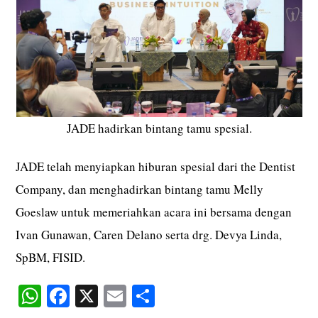
JADE hadirkan bintang tamu spesial.
JADE telah menyiapkan hiburan spesial dari the Dentist
Company, dan menghadirkan bintang tamu Melly
Goeslaw untuk memeriahkan acara ini bersama dengan
Ivan Gunawan, Caren Delano serta drg. Devya Linda,
SpBM, FISID.
W
Fa
X
E
S