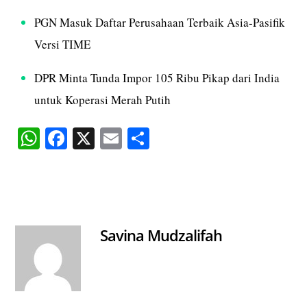
PGN Masuk Daftar Perusahaan Terbaik Asia-Pasifik
Versi TIME
DPR Minta Tunda Impor 105 Ribu Pikap dari India
untuk Koperasi Merah Putih
W
Fa
X
E
S
ha
ce
m
ha
ts
bo
ail
re
A
ok
pp
Savina Mudzalifah