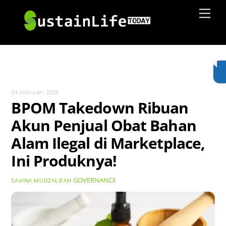
Skip
Men
to
content
24 Februari 2026
BPOM Takedown Ribuan
Akun Penjual Obat Bahan
Alam Ilegal di Marketplace,
Ini Produknya!
GOVERNANCE
SAVINA MUDZALIFAH