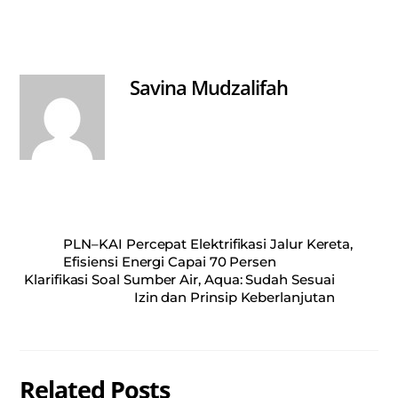
ts
bo
ail
re
A
ok
pp
Savina Mudzalifah
PLN–KAI Percepat Elektrifikasi Jalur Kereta,
Efisiensi Energi Capai 70 Persen
Klarifikasi Soal Sumber Air, Aqua: Sudah Sesuai
Izin dan Prinsip Keberlanjutan
Related Posts