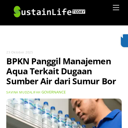
Skip
Men
to
content
23 Oktober 2025
BPKN Panggil Manajemen
Aqua Terkait Dugaan
Sumber Air dari Sumur Bor
GOVERNANCE
SAVINA MUDZALIFAH