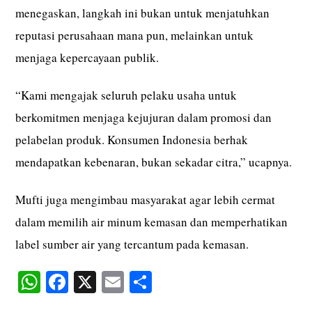
menegaskan, langkah ini bukan untuk menjatuhkan
reputasi perusahaan mana pun, melainkan untuk
menjaga kepercayaan publik.
“Kami mengajak seluruh pelaku usaha untuk
berkomitmen menjaga kejujuran dalam promosi dan
pelabelan produk. Konsumen Indonesia berhak
mendapatkan kebenaran, bukan sekadar citra,” ucapnya.
Mufti juga mengimbau masyarakat agar lebih cermat
dalam memilih air minum kemasan dan memperhatikan
label sumber air yang tercantum pada kemasan.
W
Fa
X
E
S
ha
ce
m
ha