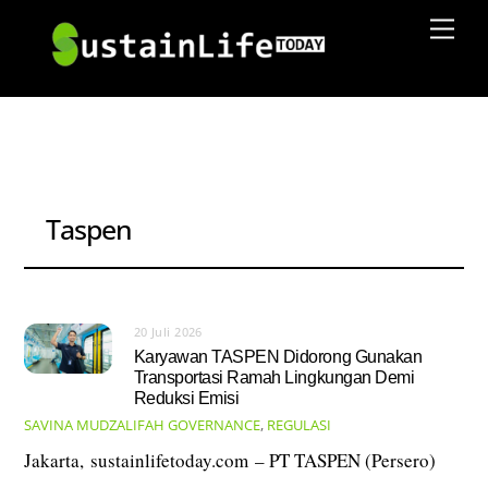
Skip
Men
to
content
Taspen
20 Juli 2026
Karyawan TASPEN Didorong Gunakan
Transportasi Ramah Lingkungan Demi
Reduksi Emisi
SAVINA MUDZALIFAH
GOVERNANCE
,
REGULASI
Jakarta, sustainlifetoday.com – PT TASPEN (Persero)