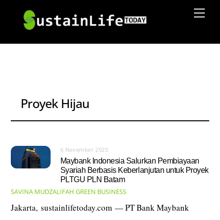
Skip
Men
to
content
Proyek Hijau
6 November 2025
Maybank Indonesia Salurkan Pembiayaan
Syariah Berbasis Keberlanjutan untuk Proyek
PLTGU PLN Batam
SAVINA MUDZALIFAH
GREEN BUSINESS
Jakarta, sustainlifetoday.com — PT Bank Maybank