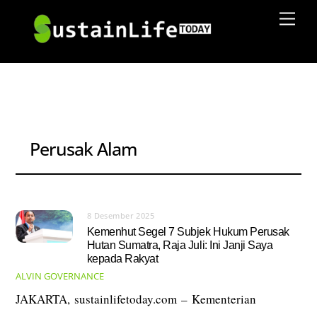
Skip
Men
to
content
Perusak Alam
8 Desember 2025
Kemenhut Segel 7 Subjek Hukum Perusak
Hutan Sumatra, Raja Juli: Ini Janji Saya
kepada Rakyat
ALVIN
GOVERNANCE
JAKARTA, sustainlifetoday.com – Kementerian