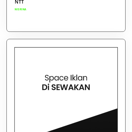
NTT
NISRINA