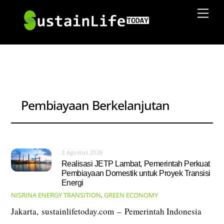
Skip
Men
to
content
Pembiayaan Berkelanjutan
3 Agustus 2026
Realisasi JETP Lambat, Pemerintah Perkuat
Pembiayaan Domestik untuk Proyek Transisi
Energi
NISRINA
ENERGY TRANSITION
,
GREEN ECONOMY
Jakarta, sustainlifetoday.com – Pemerintah Indonesia