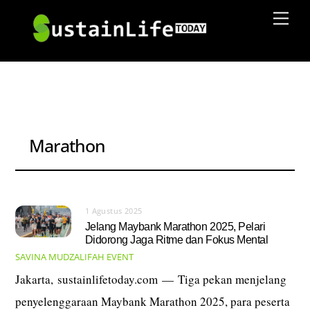
Skip
Men
to
content
Marathon
1 Agustus 2025
Jelang Maybank Marathon 2025, Pelari
Didorong Jaga Ritme dan Fokus Mental
SAVINA MUDZALIFAH
EVENT
Jakarta, sustainlifetoday.com — Tiga pekan menjelang
penyelenggaraan Maybank Marathon 2025, para peserta