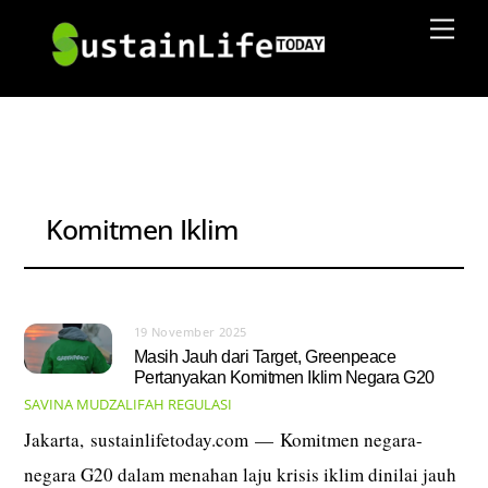
Skip
Men
to
content
Komitmen Iklim
19 November 2025
Masih Jauh dari Target, Greenpeace
Pertanyakan Komitmen Iklim Negara G20
SAVINA MUDZALIFAH
REGULASI
Jakarta, sustainlifetoday.com — Komitmen negara-
negara G20 dalam menahan laju krisis iklim dinilai jauh