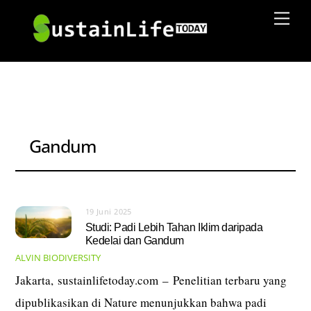
Skip
Men
to
content
Gandum
19 Juni 2025
Studi: Padi Lebih Tahan Iklim daripada
Kedelai dan Gandum
ALVIN
BIODIVERSITY
Jakarta, sustainlifetoday.com – Penelitian terbaru yang
dipublikasikan di Nature menunjukkan bahwa padi