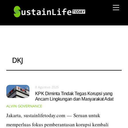
Skip
Men
to
content
DKJ
8 Agustus 2025
KPK Diminta Tindak Tegas Korupsi yang
Ancam Lingkungan dan Masyarakat Adat
ALVIN
GOVERNANCE
Jakarta, sustainlifetoday.com — Seruan untuk
memperluas fokus pemberantasan korupsi kembali