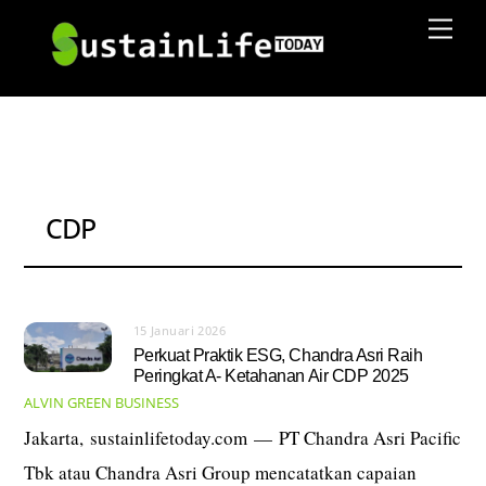
Skip
Men
to
content
CDP
15 Januari 2026
Perkuat Praktik ESG, Chandra Asri Raih
Peringkat A- Ketahanan Air CDP 2025
ALVIN
GREEN BUSINESS
Jakarta, sustainlifetoday.com — PT Chandra Asri Pacific
Tbk atau Chandra Asri Group mencatatkan capaian