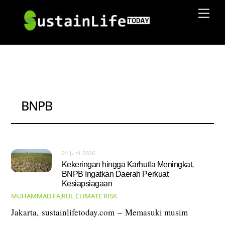
Skip
Men
to
content
BNPB
24 Juni 2026
Kekeringan hingga Karhutla Meningkat,
BNPB Ingatkan Daerah Perkuat
Kesiapsiagaan
MUHAMMAD FAJRUL
CLIMATE RISK
Jakarta, sustainlifetoday.com – Memasuki musim