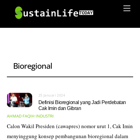
Skip
Men
to
content
Bioregional
25 Januari 2024
Definisi Bioregional yang Jadi Perdebatan
Cak Imin dan Gibran
AHMAD FAQIH
INDUSTRI
Calon Wakil Presiden (cawapres) nomor urut 1, Cak Imin
menyinggung konsep pembangunan bioregional dalam