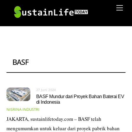
Skip
Men
to
content
BASF
27 Juni 2024
BASF Mundur dari Proyek Bahan Baterai EV
di Indonesia
NISRINA
INDUSTRI
JAKARTA, sustainlifetoday.com – BASF telah
mengumumkan untuk keluar dari proyek pabrik bahan