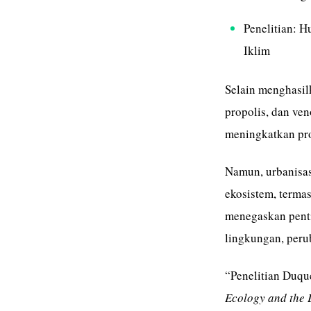
Penelitian: 
Iklim
Selain menghasilka
propolis, dan ve
meningkatkan pro
Namun, urbanisa
ekosistem, terma
menegaskan penti
lingkungan, peru
“Penelitian Duqu
Ecology and the 