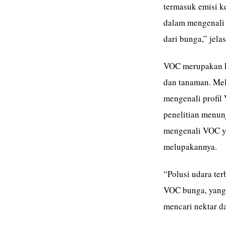
termasuk emisi 
dalam mengenali 
dari bunga,” jela
VOC merupakan ko
dan tanaman. Mel
mengenali profil 
penelitian menu
mengenali VOC yan
melupakannya.
“Polusi udara te
VOC bunga, yang 
mencari nektar da