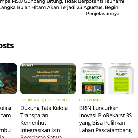
mpa M5,0 Guncang Bitung, Tidak Berpotensi Tsunami
ngka Bulan Hitam Akan Terjadi 23 Agustus, Begini
Penjelasannya
osts
BIODIVERSITY
,
GOVERNANCE
BIODIVERSITY
ulasi
Dukung Tata Kelola
​BRIN Luncurkan
Ancam
Transparan,
Inovasi BioReKarst 3S
Kemenhut
yang Bisa Pulihkan
umbu
Integrasikan Izin
Lahan Pascatambang
ia
Peredaran Satwa