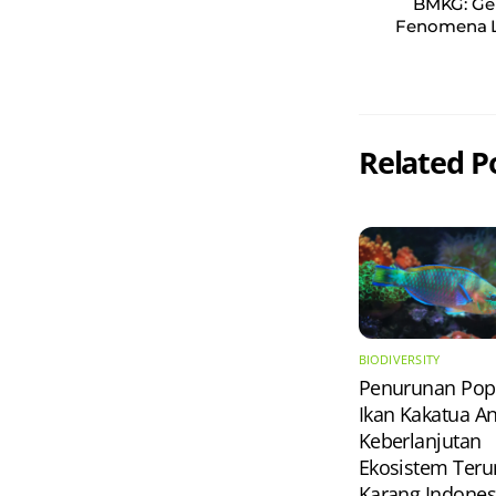
BMKG: Ge
Fenomena La
Related P
BIODIVERSITY
Penurunan Pop
Ikan Kakatua 
Keberlanjutan
Ekosistem Ter
Karang Indones