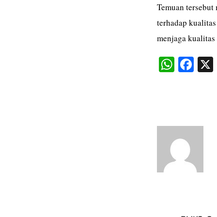
Temuan tersebut 
terhadap kualitas
menjaga kualitas 
W
Fa
ha
ce
ts
bo
A
ok
pp