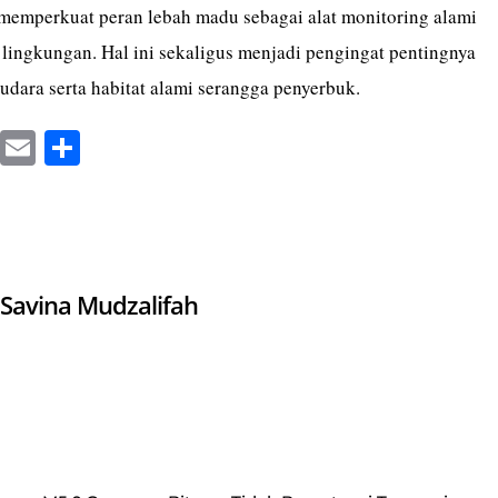
memperkuat peran lebah madu sebagai alat monitoring alami
 lingkungan. Hal ini sekaligus menjadi pengingat pentingnya
udara serta habitat alami serangga penyerbuk.
X
E
S
m
ha
ail
re
Savina Mudzalifah