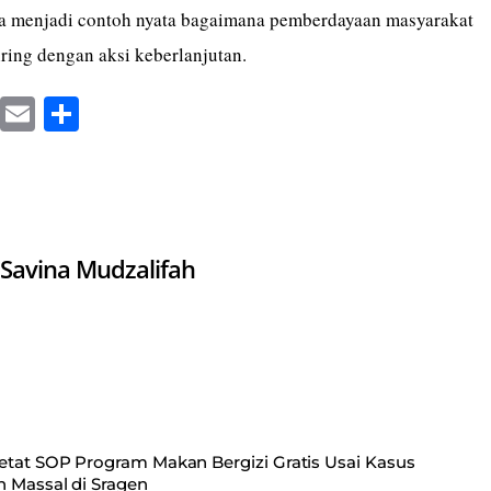
juga menjadi contoh nyata bagaimana pemberdayaan masyarakat
iring dengan aksi keberlanjutan.
X
E
S
m
ha
ail
re
Savina Mudzalifah
tat SOP Program Makan Bergizi Gratis Usai Kasus
 Massal di Sragen