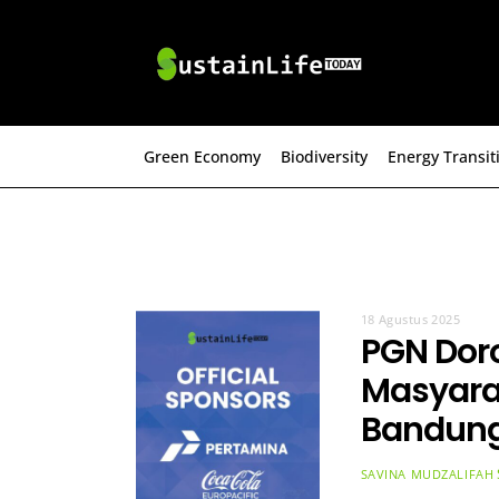
Skip
to
content
Green Economy
Biodiversity
Energy Transit
18 Agustus 2025
PGN Dor
Masyara
Bandun
SAVINA MUDZALIFAH