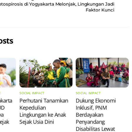
tospirosis di Yogyakarta Melonjak, Lingkungan Jadi
Faktor Kunci
osts
E
SOCIAL IMPACT
SOCIAL IMPACT
akarta
Perhutani Tanamkan
Dukung Ekonomi
UD
Kepedulian
Inklusif, PNM
ya
Lingkungan ke Anak
Berdayakan
ejak
Sejak Usia Dini
Penyandang
Disabilitas Lewat