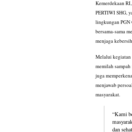
Kemerdekaan RI,
PERTIWI SHG, ya
lingkungan PGN 
bersama-sama me
menjaga kebersih
Melalui kegiatan
memilah sampah r
juga memperkena
menjawab persoa
masyarakat.
“Kami be
masyarak
dan seha