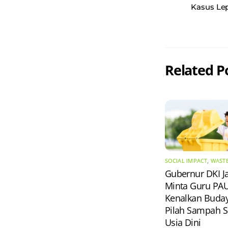
Kasus Lep
Related P
SOCIAL IMPACT
,
WAST
Gubernur DKI J
Minta Guru PA
Kenalkan Buda
Pilah Sampah S
Usia Dini