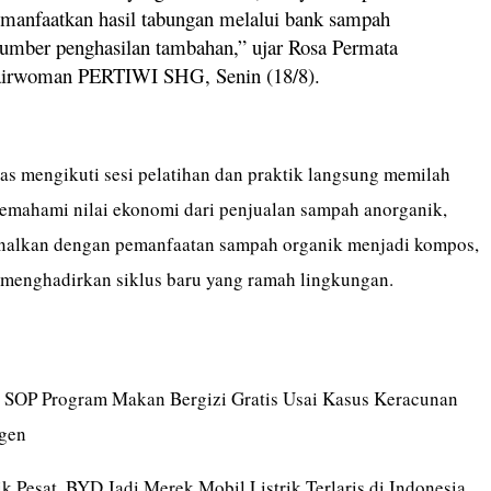
manfaatkan hasil tabungan melalui bank sampah
sumber penghasilan tambahan,” ujar Rosa Permata
airwoman PERTIWI SHG, Senin (18/8).
as mengikuti sesi pelatihan dan praktik langsung memilah
emahami nilai ekonomi dari penjualan sampah anorganik,
enalkan dengan pemanfaatan sampah organik menjadi kompos,
menghadirkan siklus baru yang ramah lingkungan.
 SOP Program Makan Bergizi Gratis Usai Kasus Keracunan
agen
k Pesat, BYD Jadi Merek Mobil Listrik Terlaris di Indonesia