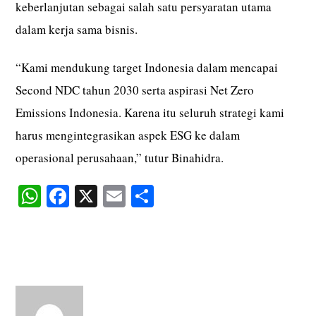
keberlanjutan sebagai salah satu persyaratan utama
dalam kerja sama bisnis.
“Kami mendukung target Indonesia dalam mencapai
Second NDC tahun 2030 serta aspirasi Net Zero
Emissions Indonesia. Karena itu seluruh strategi kami
harus mengintegrasikan aspek ESG ke dalam
operasional perusahaan,” tutur Binahidra.
W
Fa
X
E
S
ha
ce
m
ha
ts
bo
ail
re
A
ok
pp