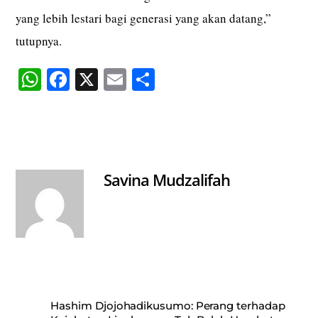
yang lebih lestari bagi generasi yang akan datang,”
tutupnya.
W
Fa
X
E
S
ha
ce
m
ha
ts
bo
ail
re
A
ok
pp
Savina Mudzalifah
Hashim Djojohadikusumo: Perang terhadap