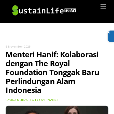
Skip
Men
to
content
6 November 2025
Menteri Hanif: Kolaborasi
dengan The Royal
Foundation Tonggak Baru
Perlindungan Alam
Indonesia
GOVERNANCE
SAVINA MUDZALIFAH